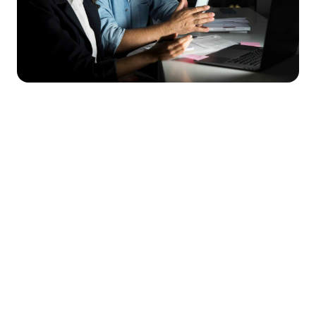
¿Te ha pasado alguna vez? Son las ocho de las tarde
de un martes y tienes una pila de veinte contratos de
arrendamiento sobre la mesa. Tu cliente espera que
revises cada documento para detectar posibles
abusos antes de firmar. Sabes perfectamente que un
error en una sola línea puede acabar en un litigio
costoso dentro de unos años.
El análisis tradicional de contratos es una tarea noble
pero consume una cantidad ingente de tu tiempo.
Pasas horas leyendo textos repetitivos, comparando