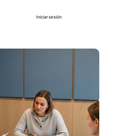
Iniciar sesión
Accede gratis
rtículo destacado
Más de 230.000 nuevas
sentencias de 2025 y 2026: el
Tribunal Supremo y la
Audiencia Nacional, directos a
Maite.ai
Leer artículo