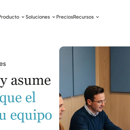
Producto
Soluciones
Precios
Recursos
A
Producto
Blog
Despachos de abogados
Departamentos jurídicos
¿Qué es Maite.ai?
Contenido y actualidad
les
Buscador de Jurisprudencia con IA
Casos de éxito
Asesorías y Gestorías
Administraciones públicas
Más de 2.5 millones
Conoce como nos usan los clientes
s y asume
Expedientes
Preguntas frecuentes
Organiza y gestiona tus proyectos
Resuelve tus dudas
 que el
Conocimiento de Maite
Fuentes jurídicas
tu equipo