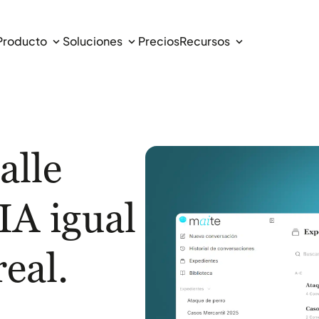
Producto
Soluciones
Precios
Recursos
A
Producto
Blog
Despachos de abogados
Departamentos jurídicos
¿Qué es Maite.ai?
Contenido y actualidad
alle
Buscador de Jurisprudencia con IA
Casos de éxito
Asesorías y Gestorías
Administraciones públicas
Más de 2.5 millones
Conoce como nos usan los clientes
Expedientes
Preguntas frecuentes
IA igual
Organiza y gestiona tus proyectos
Resuelve tus dudas
Conocimiento de Maite
Fuentes jurídicas
real.