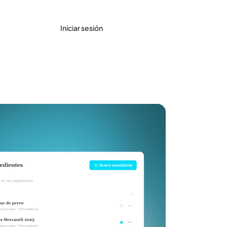
Iniciar sesión
Accede gratis
rtículo destacado
Más de 230.000 nuevas
sentencias de 2025 y 2026: el
Tribunal Supremo y la
Audiencia Nacional, directos a
Maite.ai
Leer artículo