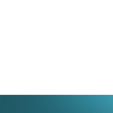
El éxito de Maite.ai en la oposición a judicatura
es un
claro ejemplo de cómo la tecnología puede y debe
ser integrada en la práctica legal.
No se trata solo de hacer más eficientes los
procesos, sino de reimaginar lo que es posible en el
ámbito jurídico. Te invitamos a explorar cómo
Maite.ai puede transformar tu práctica legal,
ofreciendo no solo un soporte tecnológico avanzado
sino una verdadera revolución en el tratamiento y
análisis de los casos legales.
¿Estás listo para ser parte de esta revolución legal?